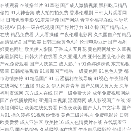
页视频 亚洲情色在线 欧美另类A片 亚洲成人福利精品 免费在线观看电影 国
在线观看
在线撸丝片
91草碰
国产成人激情视频
黑料吃瓜精品
偷拍
91大神合集
成人拍拍拍免费
香港伦理剧
日韩大片观看网
产成人精品网 国产精品后入 狼友导航主页 国产无码二区高清亚洲 日韩中文
址
日韩免费电影
91羞羞视频
国产网站
青草全福视在线
性导航
影视AV
日本一级在线视频
国产好片浮力
91久操
国产精品成人
三级 亚洲AV无码久久狠狠精品 青草操中文字幕 五月丁香爱爱 在线观看欧美
在线
精品免费看
人人看操碰
午夜伦理电影网
久久国自产拍精品
高清乱码0
国产欧美
日韩三级黄色A片
伦理电影亚洲国产
福利
日韩精品视频 九一传媒影视传媒 99福利社 福利社蜜臀 国产3级一区二区三
姬黄色网址
欧美伊人影院
丁香成人五月花
黄色网网址女
久草视
频最新网址
日韩大片在线看
久久亚洲人成
亚州色图乱伦小说
国
区 日本A网 欧美群交网站免费 91站视频网 福利视频体验区 91不用下载 天堂
产va免费观看
国产人妖第二
成人影片h
91色婷婷瑟色
东京热狠
狠草
日韩精品观看
91最新国产精品
一级黄色网
91色色人妻
都
黄色www 97超碰女人 亚洲专区av 18禁老司机福利 日韩欧美啪啪 情色av 国
市激情婷婷
91精品国产91
云涩福利在线导航
91视色
午夜福利
在线网站
91直播
91处女
伊人网青青草
国产又爽又黄又无
久草
产区在线 成人a片在线 91超操 日本a片网址 亚洲91黑丝 午夜老司机色 国产
福利资源网
东方成人在线
国产一级免费大片
成年免费视频网站
国产在线播放网站
亚洲日本视频
淫淫网网
成人影视国产在线
深
精品白 日韩三级沽 亚洲人av成 久草网蜜桃在线观看 AV成人AV 99夜精品 九
夜福利网址
欧美在线免费看
日夜夜欧美
国产大片中文字幕
国产
片91
操久婷婷
91视频你懂得
黄色三级片毛片
免费电影片
日韩
九国产视频 色婷婷a 伊人网在线观看69 色五月成人网站 欧美性爱亚洲天堂
欧美爱爱
成人亚洲区
欧美性16
成人色情黄片在线
在线观看亚
洲精品
国产热综合
久草网视频在线看
午夜精品网影院
伦理片完