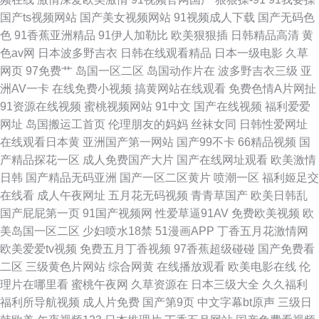
国产ts视频网站
国产美女视频网站
91视频成人下载
国产无码色
色
91香蕉亚洲精品
91伊人加勒比
欧美狠狠插
日韩精品高清
黄
色av网
日本波多野吉衣
日韩在线观看精品
日本一级电影
久草
网页
97免费艹
岛国一区二区
岛国动作片在
波多野吉衣三级
亚
洲AV一卡
在线免费小视频
搞黄网站在线观看
免费色情A片网扯
91资源在线视频
蜜桃视频网站
91中文
国产在线视频
福利爱爱
网址
岛国搬运工首页
伦理朋友的妈妈
丝袜女同
日韩性爱网址
在线观看日本黄
亚洲国产第一网站
国产99不卡
66精品视频
国
产精品探花一区
成人免费国产大片
国产在线网址观看
欧美激情
日韩
国产精品无码亚洲
国产一区二区黄片
喷潮一区
福利姬足交
在线看
成人午夜网址
五月花无码视频
青青草国产
欧美日韩乱
国产屁屁第一页
91国产视频网
性爱草逼91AV
免费欧美视频
欧
美岛国一区二区
少妇喷水18禁
51漫画APP
丁香五月花激情网
欧美爱爱tv视频
免费五月丁香视频
97香蕉超级碰碰
国产免费看
二区
三级黄色片网站
综合网黄
在线播放观看
欧美电影在线
伦
理片在哪里看
蜜桃午夜网
久草资源在
日本三级大全
久久福利
福利所导航视频
成人片免费
国产第9页
中文字幕bt原声
三级日