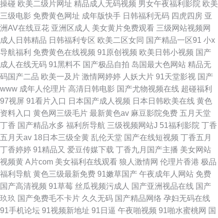
操碰
欧美二级片网址
精品成人无码视频
男女午夜福利影院
欧美
三级电影
免费黄色网址
成年版快手
日韩福利无码
四虎四房
亚
洲AV在线豆花
亚洲区成人
美女黄片免费观看
三级网站视频网
成人日韩精品
日韩福利专区
欧美二区女同
国产精品一区91
小x
导航福利
免费黄色在线视频
91原创视频
欧美日韩小视频
国产
成人在线无码
91黑料不
国产极品自拍
岛国最大色网站
精品无
码国产二品
欧美一及片
激情网婷婷
人妖大片
91天堂影视
国产
www
成年人伦理片
高清日韩电影
国产尤物视频在线
超碰福利
97视屏
91看片入口
日本国产成人视频
日本日韩欧美在线
黄色
资料入口
黄色网三级毛片
最新黄色av
麻豆影院免费
五月天堂
丁香
国产精品水多
福利所导航
三级视频网站J
51福利影院
丁香
五月天av
18日本三级全黄
乱伦天堂
国产在线短视频
丁香五月
丁香婷婷
91精品又
爱豆传媒下载
丁香九月国产主播
美女网站
视频黄
A片com
美女福利在线观看
狼人激情网
伦理片香港
极品
福利导航
黄色三级最新免费
91嫩草国产
午夜成年人网站
免费
国产高清视频
91草莓
丝瓜视频污成人
国产亚洲视品在线
国产
玖玖
国产免费毛不卡片
久久无码
国产精品网络
孕妇无码在线
91手机论坛
91视频新地址
91日逼
午夜啪视频
91啪水蜜桃网
国