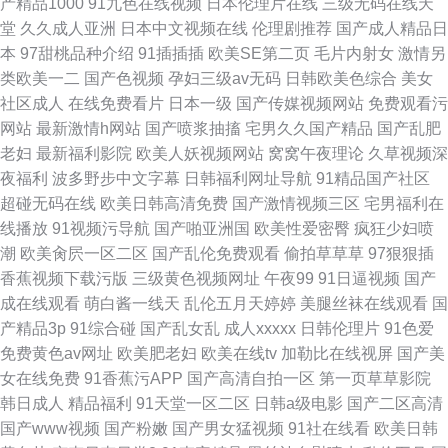
产精品1000
91九色在线视频
日本伦理片在线
三级无码在线天
堂
久久成人亚洲
日本中文视频在线
伦理剧推荐
国产成人精品日
本
97甜桃品种介绍
91插插插
欧美SE第二页
毛片内射女
激情另
类欧美一二
国产色视频
孕妇三级av无码
日韩欧美色综合
美女
社区成人
在线免费看片
日本一级
国产传媒视频网站
免费观看污
网站
最新激情h网站
国产喷浆抽搐
宅男久久国产精品
国产乱肥
老妇
最新福利影院
欧美人妖视频网站
窝窝午夜理论
久草视频深
夜福利
波多野步中文字幕
日韩福利网址导航
91精品国产社区
超碰无码在线
欧美日韩高清免费
国产激情视频三区
宅男福利在
线播放
91视频污导航
国产啪亚洲国
欧美性爱密臀
疯狂少妇喷
潮
欧美肏屄一区二区
国产乱伦免费观看
偷拍草草草
97狠狠插
香蕉视频下载污版
三级黄色视频网址
午夜99
91日逼视频
国产
成在线观看
萌白酱一线天
乱伦五月天婷婷
美腿丝袜在线观看
国
产精品3p
91综合碰
国产乱女乱
成人xxxxx
日韩伦理片
91色爱
免费黄色av网址
欧美肥老妇
欧美在线tv
加勒比在线视屏
国产美
女在线免费
91香蕉污APP
国产高清自拍一区
第一页草草影院
韩日成人
精品福利
91天堂一区二区
日韩a级电影
国产二区高清
国产www视频
国产粉嫩
国产男女猛视频
91社在线看
欧美日韩