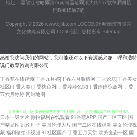
地址：黑龍江省哈爾濱市南崗區哈爾濱大街507號華潤凱旋
門B棟15層7號
Copyright © 2026
www.cjlib.com
LOGO設計
哈爾濱市暖言
文化傳媒有限公司
LOGO設計
版權所有
Sitemap
感谢您访问我们的网站，您可能还对以下资源感兴趣：呼和浩特
说门教育咨询有限公司
丁香花在线视频|丁香九月婷|丁香六月激情网|丁香论坛|丁香美女
社区|丁香人妻|丁香桃色网|丁香婷婷色综|丁香婷婷综合网|丁香
东京热麻豆传媒香蕉 91人兽 亚州免费黄色网 精品日本成人一区三区视频 大
五六月婷婷
网站地图
香煮伊手机一区 黄色激情五月天 91人妻白丝 中文亚洲欧美日韩 新日韩吊B
日本一级大片
微拍福利在线观看
91香蕉APP
国产二区三区
国
在线 国产一二区二 日韩国产日产美产综合视频在线看 国产内射精品 丁香五
产精品性
乱伦种子
美国伦理大片
国产二区在线观看
美女伦理视
频
福利偷拍小视频
91社区国产
丁香五月天堂
欧美变态一区
国