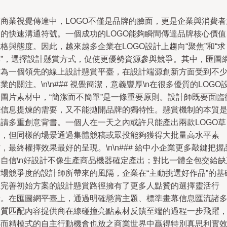
在商業視覺傳達中，LOGO不僅是品牌的臉面，更是企業與消費者
間的快速溝通符號。一個成功的LOGO能夠瞬間傳達品牌核心價值
格與態度。因此，越來越多企業在LOGO設計上趨向“聚焦”和“求
準”，選擇設計懸賞方式，促使更優勢資源參與競爭。其中，匯圖
作為一個領先的線上設計懸賞平臺，在設計端源創新方面受到不
業的關注。\n\n### 視覺簡潔，意義豐厚\n在很多優質的LOGO
計圖片素材中，“簡潔而不簡單”是一條重要原則。設計師既要面臨
雜信息提煉的需要，又不能拋開品牌的獨特性。懸賞機制的本質
邀請多重創意背書。一個人在一天之內或許只能產出兩款LOGO草
圖，但同樣的場景通過集體競稿或眾投能夠獲得大批量高水平素
，最終權擇效果最好的呈現。\n\n### 給中小企業更多敲鍵把握
牌自信\n好設計不像生產商品機器確定產出；對比一體全包交給缺
市場競爭度的設計師所帶來的風隔，企業在“主動挑選好作品”的基
上完善初始方案的設計懸賞路徑擁有了更多人點贊的選擇靈活行
錄。在匯圖網平臺上，通過明確懸賞主題、標準畫幕信息匯流諸
品質匹配內容提供商在線碰撞亮點素材反饋至端的過程一步飛躍
小而精模式的自主行動機會也放之商業世界中贏得特別真思利實