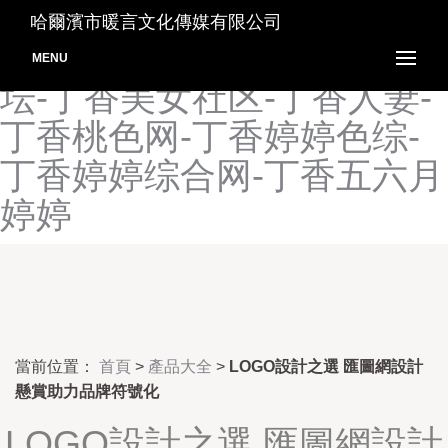
丁香花在线视频-丁香九月
哈爾濱市暖言文化傳媒有限公司
婷-丁香六月激情网-丁香论
MENU
坛-丁香美女社区-丁香人妻-
丁香桃色网-丁香婷婷色综-
丁香婷婷综合网-丁香五六月
婷婷
當前位置：
首頁
>
產品大全
>
LOGO設計之選 匯圖網設計
懸賞助力品牌符號化
LOGO設計之選 匯圖網設計