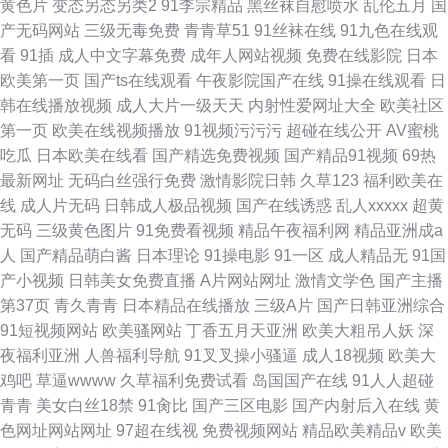
黄色片
变态另态另类2
91李宗精品
黑丝袜自慰喷水
乱伦五月
国
产无码网站
三级无毒免费
青青草51
91丝袜在线
91九色在线观
看
91插
成人中文字幕免费
成年人网站视频
免费在线影院
日本
欧美第一页
国产ts在线观看
午夜影院国产在线
91操在线观看
日
韩在线播放视频
成人大片一级天天
内射性爱网址大全
欧美社区
第一页
欧美在线视频播放
91视频污污污
超碰在线公开
AV蜜桃
吃瓜
日本欧美在线看
国产精选免费视频
国产精品91视频
69热
最新网址
无码白丝强行免费
激情影院日韩
久草123
福利欧美在
线
成人片无码
日韩成人极品视频
国产在线诱惑
乱人xxxxx
超黄
无码
三级黄色图片
91免费看视频
精品午夜福利网
精品亚洲成a
人
国产精品萌白酱
日本理论
91操电影
91一区
成人精品无
91国
产小视频
日韩美女免费直播
A片网站网址
激情文学色
国产主播
第37页
青久青青
日本精品在线播放
三级A片
国产日韩亚洲综合
91短视频网站
欧美骚网站
丁香五月天亚洲
欧美大粗吊人妖
深
夜福利亚洲
人兽福利导航
91叉叉操小骚逼
成人18视频
欧美大
鸡吧
草逼wwww
久草福利免费试看
岛国国产在线
91人人超碰
青青
美女白丝18禁
91肏比
国产三区电影
国产内射后入在线
黄
色网址网站网址
97超在线视
免费视频网站
精品欧美精品v
欧美