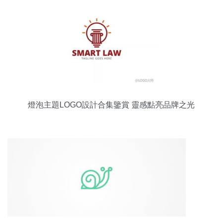
燈泡主題LOGO設計合集鑒賞 靈感點亮品牌之光