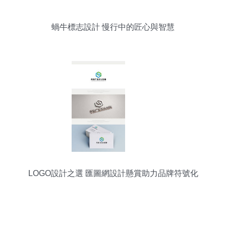
蝸牛標志設計 慢行中的匠心與智慧
LOGO設計之選 匯圖網設計懸賞助力品牌符號化