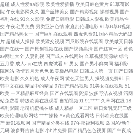
为视频 91小电影 九九影院黄色片 av撸撸色 久草网址国产 日韩礼品91刺激
超碰
成人性爱aa影院
欧美性爱插插
欧美日韩色黄片
91草莓影
院
午夜电影网久久
国产丝袜美女
国产精彩视频
操碰视屏
国产
婷婷丁香五月导航 午夜秀场 av福利区 九色熟女视频 成人在线免费观看视频
福利在线
91久久影院
免费日韩电影
日韩成人影视
欧美精品性
交
午夜宅男免费
另类亚洲色情
家庭乱伦理电影
91草B草B视频
网站 97午夜影院 色中文综合网 国产内射精品网站 av导航在线 国产ts在线视
国产精品熟女一
国产巨乳在线观看
四虎免费91
国内精品无码短
片
超碰成人操操
欧美猛交视频
西瓜影院在线观看
欧美做受日韩
频网站 91视频国 午夜久久黄色 TS国产网站 狠狠插狠狠插狠狠插 97亚州狠
国产在线一
国产原创视频在线
国产视频高清
国产丝袜一区
黄色
av网址大全
人妻乱视
国产成人在线网站
久草视频资源站
综合
狠色 婷婷丁香网成人网 91国语对白露脸自产 日韩无码第一页 日韩69网站久
五月香
成人app在线
四虎试看
91男女
国产男小鲜肉同
福利影
院网站
激情五月天色色
欧美极品电影
日韩成人第一页
国产日韩
久91 成人豆花社区亚洲 青青草精品网 91黑料插少妇 91传媒免费 日韩午夜
欧美电影
久久机热
成人午夜网
黄色天堂男人
操视频免费91
日
韩中文在线
精品中的精品
97国产精品视频
91美女在线视频
51
成人 成人VA视频 亚洲黄色小说网 AV地址不卡免费 六月天日韩无码 99只有
欧美
一区精品麻豆经典
国产在线观看资源
波多野洁衣视频
污网
站免费看
特级欧美在线观看
自拍视频91
91艹艹
久草网在线
18
精品 深夜艹艹 乱子伦国产精品苹果视频 国产有码第一页 国产精品麻豆久久
福利影院
老司机蜜桃在线
成人精品一区二区
韩日爆乳无码三级
欧美伦理电影网站
艹艹操操
AV黄色观看网站
日韩欧美在线国
97色97干 欧美黑人和日韩超碰在线 福利1区 中文在线天堂日本 婷婷丁香偷
产
新91视频网
国产精品分类在线
97午夜福利视频
岛国AV动作
无码
波多野吉依电影
小h片免费
国产精品色色视屏
国产午夜成