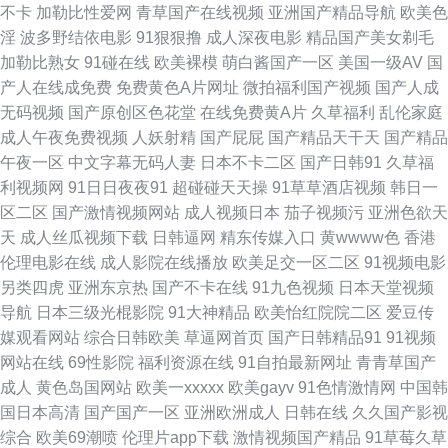
福利社区一二三 成人福利精品综合 黄色免费AV网站 91操熟女视频 中文字幕
不卡
加勒比性爱网
青草国产在线视频
亚洲国产精品导航
欧美色
淫
波多野结依电影
91狠狠撸
成人深夜电影
精品国产美女剃毛
av在线网址 欧美簧片 精品性日韩 爱看福利导航 东京热亚洲色图 午夜影院免
加勒比熟女
91碰在线
欧美裸模
萌白酱国产一区
美国一级AV
国
产人在线成免费
免费黄色A片网址
微拍福利国产视频
国产人成
费69 91女同视频 欧美熟妇高潮喷水 国产性爱区一区 男人色情天堂 俺去也
无码视频
国产原创区色花堂
在线免费黄A片
久草福利
乱伦家庭
成人午夜免费视频
人妖射精
国产屁屁
国产精品天干天
国产精品
99 97色综合网 青青草好屌色在线视频 白丝自慰网站91 老司机成人网 91亚
午夜一区
中文字幕无码人妻
日本不卡二区
国产日韩91
久草福
利视频网
91日日夜夜91
超碰碰天天操
91草草酒店视频
韩日一
洲人人在字幕国产 91视频免费观看 婷婷丁香五月天新网站 黄色视屏网站 亚
区二区
国产激情视频网站
成人视频日本
茄子视频污
亚洲色欲天
天
成人丝瓜视频下载
日韩逼网
精东传媒入口
黄wwww色
香港
洲欧美网站 福利导航探花 亚洲日本三级 日本丰满少妇 日韩综合日产精品 国
伦理电影在线
成人影院在线播放
欧美足交一区二区
91视频电影
另类四虎
亚洲东京热
国产不卡在线
91九色视频
日本天堂视频
产美女直播喷水91 欧美国产日韩久久 99操操 白洁av 欧美AA级视屏 91剧场
导航
日本三级光棍影院
91大神精品
欧美怡红院院二区
爱豆传
媒观看网站
综合日韩欧美
草逼网首页
国产日韩精品91
91视频
黄色 欧美一区啪啪视频 Av在线免费播放网址 91亲娱乐在线视频 日本A片免
网站在线
69性影院
福利资源在线
91自拍最新网址
青青草国产
成人
黄色岛国网站
欧美一xxxxx
欧美gayv
91色情激情网
中国韩
费视频 97资源在线视频 亚洲av不卡在线观看 美女视频直播91 欧美发生性行
国日本高清
国产国产一区
亚洲欧洲成人
日韩在线
久久国产影视
综合
欧美69潮喷
伦理片app下载
激情视频国产精品
91草莓久草