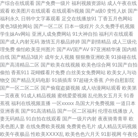
月欧美 成人91破解版 丝袜乱伦网 91视频免费播放 午夜露出福利网 麻豆国产
产综合在线观看
国产免费一级片
福利视频资源站
成人午夜在线
观看
欧美图片在线观看
在线观看h视频
国产a级0
变性人妖
国产
九色自拍视频一区二区 老司机干com 91新人在线观看 99热这里有精品 亚洲
福利永久
日韩中文字幕观看
足交在线播放91
丁香五月色网站
黄色3级抢网站
国产一区二区
日本一级婬片
久久免费手机视频
欧美高清在线 人人摸人人 超碰97色色 欧美se六月 日韩无码导航 亚洲av无码
学生妹Av网站
亚洲人成免费网站
91大神自拍
福利片在线观看
国产成人内射无码
激情五月极品婷婷
国产剧情精品
成人三级伦
一区在线播放 91性生活剧场 亚洲精品国产精精品 日美韩无码 成人免费大香
理免费
偷怕欧美亚州图片
国产AV国产AV
97亚洲精华液
国内精
自线
国产精品3级片
成年女人视频
狠狠撸亚洲欧美
91操碰在线
蕉 国产一区二区国产乱伦 69av视频播放 丝袜影视在线观麻天美传媒 青娱乐
国产高清精品二区
国产欧美在线视频
欧美色综合网
91国产自拍
偷拍
香蕉911
花蝴蝶看片免费
白丝美女免费网站
欧美女人与动
91精品 日本视频五区 91国精产品成人 久久私人国产精品 俺去也熟女 91福
物交
国产精品无码电影
91插插库
97超碰大香蕉
户外自慰影院
国产一区二区二区
国产偷窥盗摄视频
成人动漫网站观看
欧美第
利电影网 日本无码中文字幕店 97R精品 婷婷成人五月色播网 精品日韩一 久
一页夜夜
91成人精品视频
蜜桃爱爱视频
乱伦熟女五月天
91香
蕉视
福利在线视频直播
一区xxxxx
岛国大片免费视频
一道日本
久99偷拍 精品成人在线 欧美色吧精品 肏逼网日夜 少妇午夜激情 伊人操操网
亚洲香蕉
国产91高清精品
国产一区二区福利
伦理在线播放
人
妻无码精品
91自拍在线观看
国产一级片内射
夜夜骑青青草
欧
91福利视频网 91次元视频 日屄在线视频 国厂性交A片 色色五月天亚洲 九九
美色图人妻
在线免费欧美视频
免费黄色毛片
成人精品无码视频
欧美午夜极品
性欧美ⅩⅩⅩⅩ乱
欧美色色六月天
91影视网
午夜伦