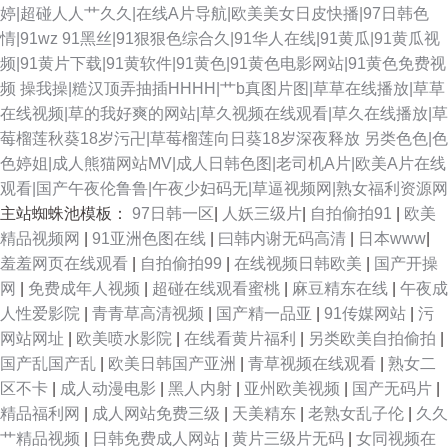
婷|超碰人人艹久久|在线A片导航|欧美美女日皮快播|97日韩色
情|91wz
91黑丝|91狠狠色综合久|91华人在线|91黄瓜|91黄瓜视
频|91黄片下载|91黄软件|91黄色|91黄色电影网站|91黄色免费视
频
操我操|糙汉顶弄抽插HHHH|艹b真图片图|草草在线播放|草草
在线视频|草的我好爽的网站|草久视频在线观看|草久在线播放|草
莓榴莲秋葵18岁污卍|草莓榴莲向日葵18岁深夜释放
另类色色|色
色婷姐|成人熊猫网站MV|成人日韩色图|老司机A片|欧美A片在线
观看|国产午夜伦鲁鲁|午夜少妇码无|草逼视频网|熟女福利资源网
主站蜘蛛池模板：
97日韩一区
|
人妖三级片
|
自拍偷拍91
|
欧美
精品视频网
|
91亚洲色图在线
|
曰韩内谢无码高清
|
日本www
|
羞羞网页在线观看
|
自拍偷拍99
|
在线视频日韩欧美
|
国产开操
网
|
免费成年人视频
|
超碰在线观看蜜桃
|
麻豆精东在线
|
午夜成
人性爱影院
|
青青草高清视频
|
国产精一品亚
|
91传媒网站
|
污
网站网址
|
欧美喷水影院
|
在线看黄片福利
|
另类欧美自拍偷拍
|
国产乱国产乱
|
欧美日韩国产亚洲
|
青草视频在线观看
|
熟女二
区不卡
|
成人动漫电影
|
黑人内射
|
亚州欧美视频
|
国产无码片
|
精品福利网
|
成人网站免费三级
|
天美精东
|
老熟女乱子伦
|
久久
艹精品视频
|
日韩免费成人网站
|
黄片三级片无码
|
女同视频在