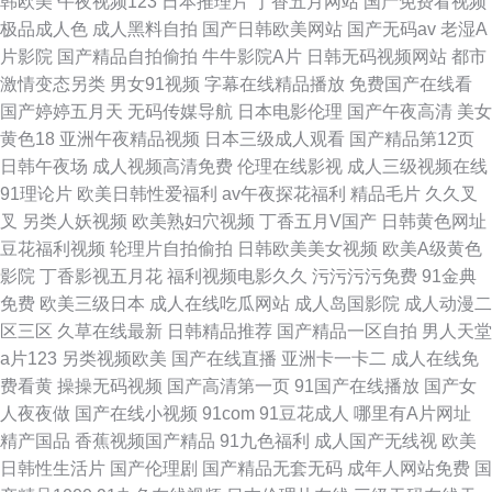
韩欧美
午夜视频123
日本推理片
丁香五月网站
国产免费看视频
极品成人色
成人黑料自拍
国产日韩欧美网站
国产无码av
老湿A
片影院
国产精品自拍偷拍
牛牛影院A片
日韩无码视频网站
都市
激情变态另类
男女91视频
字幕在线精品播放
免费国产在线看
国产婷婷五月天
无码传媒导航
日本电影伦理
国产午夜高清
美女
黄色18
亚洲午夜精品视频
日本三级成人观看
国产精品第12页
日韩午夜场
成人视频高清免费
伦理在线影视
成人三级视频在线
91理论片
欧美日韩性爱福利
av午夜探花福利
精品毛片
久久叉
叉
另类人妖视频
欧美熟妇穴视频
丁香五月V国产
日韩黄色网址
豆花福利视频
轮理片自拍偷拍
日韩欧美美女视频
欧美A级黄色
影院
丁香影视五月花
福利视频电影久久
污污污污免费
91金典
免费
欧美三级日本
成人在线吃瓜网站
成人岛国影院
成人动漫二
区三区
久草在线最新
日韩精品推荐
国产精品一区自拍
男人天堂
a片123
另类视频欧美
国产在线直播
亚洲卡一卡二
成人在线免
费看黄
操操无码视频
国产高清第一页
91国产在线播放
国产女
人夜夜做
国产在线小视频
91com
91豆花成人
哪里有A片网址
精产国品
香蕉视频国产精品
91九色福利
成人国产无线视
欧美
日韩性生活片
国产伦理剧
国产精品无套无码
成年人网站免费
国