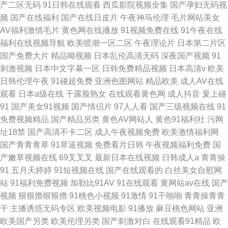
产二区无码
91日韩在线观看
西瓜影院视频全集
国产孕妇无码视
频
国产在线福利
国产在线日皮片
午夜神马伦理
毛片网站美女
AV福利激情毛片
黄色网在线播放
91视频免费在线
91午夜在线
福利在线视频导航
欧美喷潮一区二区
午夜理论片
日本第二片区
国产免费大片
精品呦视频
日本乱伦高清无码
深夜国产视频
91
刺激视频
日本中文字幕一区
日韩免费精品视频
日本高清v
欧美
日韩伦理午夜
91碰超免费
亚洲色图网站
精品欧美
成人AV在线
观看
日本a级在线
干露脸熟女
在线观看黄色网
成人抖音
爰上碰
91
国产美女91视频
国产情侣片
97人人看
国产三级视频在线
91
免费视频精品
国产精品另类
黄色AV网站人
黄色91福利社
污网
址18禁
国产高清不卡二区
成人午夜视频免费
欧美激情福利网
国产青青青草
91草逼视频
免费看片日韩
午夜视频福利免费
国
产嫩草视频在线
69叉叉叉
最新日本在线视频
日韩成人a
青青操
91
五月天婷婷
91短视频在线
国产在线观看的
白丝美女自慰网
站
91福利免费视频
加勒比91AV
91在线观看
黄网站av在线
国产
视频
狠狠擼狠狠擼
91桃色小视频
91激情
91干啪啪
青青操青青
干
主播诱惑无码专区
欧美视频电影
91播放
麻豆桃色网站
亚洲
欧美国产另类
欧美伦理另类
国产刺激对白
在线观看91精品
欧