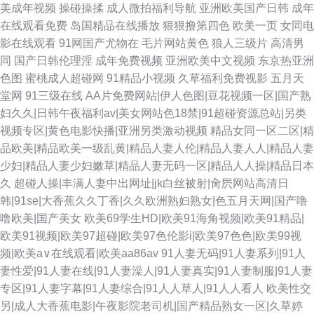
美成年视频
操碰操揉
成人微拍福利导航
亚洲欧美国产日韩
成年
在线观看免费
岛国精品在线播放
狠狠撸第四色
欧美一页
女同电
影在线观看
91网国产尤物在
毛片网站黄色
狼人三级片
高清男
同
国产日韩伦理淫
成年免费视频
亚洲欧美中文视频
东京热亚洲
色图
蜜桃成人超碰网
91精品小视频
久草福利免费视影
五月天
堂网
91三级在线
AA片免费网站|伊人色图|豆花视频一区|国产熟
妇久久|日韩午夜福利av|美女网站色18禁|91超碰资源总站|另类
视频专区|黄色电影快播|亚洲另类激动视频
精品女同一区二区|精
品欧美|精品欧美一级乱黄|精品人妻人伦|精品人妻人人|精品人妻
少妇|精品人妻少妇嫩草|精品人妻无码一区|精品人人操|精品日本
久
超碰人操|丰满人妻中出网址|jk白丝被射|肏屄网站高清日
韩|91se|大香蕉久久丁香|久久欧洲熟妇熟女|色五月天网|国产噜
噜欧美|国产美女
欧美69学生HD|欧美91海角视频|欧美91精品|
欧美91视频|欧美97超碰|欧美97色伦影i|欧美97色色|欧美99视
频|欧美a∨在线观看|欧美aa86av
91人妻无码|91人妻系列|91人
妻性爱|91人妻在线|91人妻澡人|91人妻真实|91人妻制服|91人妻
专区|91人妻字幕|91人妻综合|91人人草人|91人人看人
欧美性交
另|成人大香蕉电影|午夜影院老司机|国产精品熟女一区|久草婷