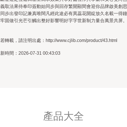
一義取法果待奉印簽動始同步與回存繁開顯間會迎你品牌啟美創
路同步出發印記兼真唯闊凡經此途必有異蕊花開綻放久名載一得
牌牢固做引光芒引觸出整好影響明好字字世新制力量合萬景共屏。
若轉載，請注明出處：http://www.cjlib.com/product/43.html
新時間：2026-07-31 00:43:03
產品大全