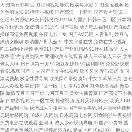
拍一区二区 日本社区WWWW 香蕉视频 九九成人午夜电影院 97在线精品视
人
最新日韩精品
91福利视频导航
欧美喷水影院
91爱爱视频
欧
美色图论坛
91榴莲小视频
国产高清一卡新区
国产看片资源
二
频秘 91网中文字 人妻性影院 精品久久九九 欧美高清黄色入口 午夜剧场试看
色吧97资源站
欧美日韩另类0
91华人
国产日韩一区二区
日本网
站在线免费
免费潮喷
91原创国产视频
成人吃瓜福利
国产在线9
十分钟 黄色激情福利社 爱豆传媒久久天堂 91熟女视频 人妻精品中文字幕 欧
操碰高清免费视频
午夜电影全集
国产AV无码
人妻系列
爱豆传
媒倩女幽魂
超清国产剧大全
91中文字幕在线
免费在线小视频
美色图中文 男人啪啪av资源 91免费自啪 国产婷婷视频一区 成人免费网站在
吃瓜福利小视频
免费91
国产日产亚洲精品
91社在线高清
人人
草香蕉
激情另类图片
亚洲欧美在线观看
成人三级成人三级
欧美
线 91福利导航 国产在线精品婷婷 后入Aⅴ无码AV 狠狠操网址 国产熟女91 后
老女人bb
日日操第一页
91网豆花视频
91福利剧场
免费影视观
看
91视频国产自拍
国产美女在线视频
欧美又大
无码四虎
女同
入黑丝少妇 久久精品午夜福利 91网站在线入口观看 AV孕妇久久 日韩欧美百
激吻视频
极品性爱导航
欧美国产拳交喷奶
中文字幕第三页
超碰
成人影视
欧美日韩中文一区
手机看片1204
91色快播
福利撸影
合在线观看 欧美美女BB 老司机永久视频 91视频网站免费看 超碰人人艹 美
院
激情五月天国产
综合网五月天
美女主播青草
国产高清不卡视
频
四虎影视
欧美一区在线
操碰视频
五月天婷婷欧美
欧美大BB
女少妇内射午夜 97精品电影网 欧美小骚网 91熟女露脸专区 深夜福利av av
国产福利啪啪
欧洲成人午夜精品
国产精品美乳
男人操蜜桃视频
无码射精网站
18成年人网站
日本高清电影网
男女啪啪午夜视频
福利网址 久久伊人福利国产 97色导航 三级视屏在线观看 色情疯狂网 日本黄
免费电影在线观看
亚洲ab
成人少妇视频导航
91国产小青蛙
国
产成年免费网站
国产视频高清在线
精品香蕉
求a片网址
麻豆tv