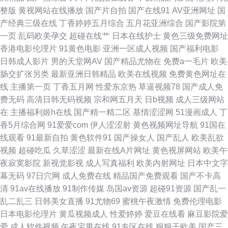
人人爽人人片av高清 日韩精品人妻在线 天天操av电影 男女生91网站 AVTT
整版
黄视网站在线播放
国产片自拍
国产在线91
AV亚洲网址
国
产经典三级在线
丁香婷婷五月综合
五月花亚洲综合
国产影院第
做爱 福利网站更新91 国产精品午夜11 久操伊人网 日韩VA 影音先锋乱伦 日
一页
乱码欧美孕交
超碰在线艹
日本在线护士
黄色三级免费网址
香港电影伦理片
91黄色电影
亚洲一区成人视频
国产福利电影
本少妇视频 在线观看日本黄 老司机综合色 欧美亚洲17a 爱液蜜网aV 抖阴免
日韩成人影片
男的天堂网AV
国产精品尤物在
免费a一毛片
欧美
肠交扩张另类
最新亚洲日韩精品
欧美在线视频
免费黄色网址在
费网页 WWW大学生 97超碰人人妻 操逼APP91看片 91华人 九色91蝌蚪论
线
主播第一页
丁香五月网
性爱东京热
草逼视频78
国产成人免
费无码
高清日韩无码视频
宗和网五月天
日b视频
成人三级网站
坛 后入大屁股少妇 色婷婷五月天91色 美女视频91网站 日韩在线性爱 午夜丝
在
主播福利姬h在线
国产精一精二区
基情涩涩网
51漫画成人
丁
香5月综合网
91爱爱com
伊人涩涩射
黄色视频网址导航
91国在
袜AV电影 中文AV综合AV 97超碰免费 日韩操逼欧美中文爽 国产日韩毛片网
线观看
91最新自拍
黄色软件91
国产操女人
国产乱人
欧美乱欲
视频
超碰吃瓜
久草涩涩
最新在线A片网址
黄色视屏网站
欧美午
站 福利久久直播 A片网页 抖阴变态大 日韩精品毛片在线 丝袜欧洲综合 久久
夜寂寞影院
新视觉影视
成人写真福利
欧美内射网址
日本中文字
幕无码
97日穴网
成人免费在线
精品国产免费观看
国产不卡高
伊人精演 91深夜福利网站 日本精品中文 豆花视频91视频 国产TV在线观看
清
91av在线播放
91制作传媒
岛国av资源
超碰91资源
国产乱一
乱二乱三
日韩美女直播
91尤物69
蜜桃午夜激情
免费伦理电影
午夜成人在线 亚洲天堂青青草原网站免费在线观看高清视频 91视频观看网
日本电影伦理片
黄瓜视频成人
性爱婷婷
爱豆在线看
麻豆影院爱
爱
成人软件视频
午夜宅男在线
91专区在线
狠狠干欧美
国产三