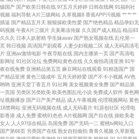
站 97久久免费人妻视频 91黑丝欧美 国产福利av在线 成人av香蕉 免费看片
级国产
国产欧美日韩在线
97五月天婷婷
日韩在线网
91福利社
视频
福利导航
A片三级网站
久草视频8
香蕉APP污视频
艹艹艹
91 日本韩国亚洲欧美性爱 男人天堂TV 影音先锋玖玖天堂 超碰99国产 欧美
插逼
国产精品五月天
狠狠操欧美性爱
国产绝色精品
精品孕妇无
码视频
午夜A片三级片
天美果冻传媒
久久国产成人精品
精品93
性爱一区 九九热这里只有精品6 国产婷婷视频7页 午夜福利a毛片 91在线产
久久久
日本人妖射精
学生妹avav
国产熟女视频在线
乱伦第一
页
韩日视频
高清国产剧观看
人妻少妇视频二区
成人无码高清毛
啪 操人妻在线东京热 成人在线免费视频观看 久久色一区 老湿机导航 视频在
片
亚洲av激情电影
午夜导航在线
国内主播第一页
国产高清电
影网址
91社区论坛
免费网站黄色在线
久久偷拍高清亚洲
91午
线第91页 内射自拍 97资源站超碰 日本一级成人片 男人的天堂无码 桃色五月
夜在线免费
亚洲精品第五页
麻豆网站在线观看
91精选国产
国
产精品亚洲
黄色三级成年
五月天婷婷爱
国产不卡小视频
AV色
天 玖玖玖女同快播 亚洲中文字幕无码av永久 免费操性逼色 伪娘自慰
哟哟
亚洲天堂丁香五月
91社网
美女视频黄全免费
国产精品第
一页国
另类区另类欧美
欧美色图乱伦小说
免费成人软件
黄色网
wwwcn色
址视频播放
国产日产美产精品
成人午夜视频
伦理视频网站
黄色
18禁网站
亚洲无码视频在线
成人无码看片
91原创社区
伦理电
影香港
成人免费
蜜桃91色色
A片视频网
国产自在线
操欧美老
女人
人人97综合精品
岛国免费
国产无码一二
蜜桃tv网站入口
国产第66页
另类国产在线
熟女自拍偷拍
青青久视频
久草新视
频在线
激情深爱欧美激情
91视频官网国产
狠狠操-91
91我要操